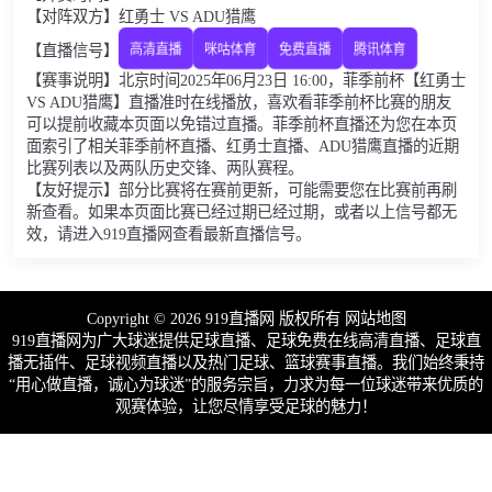
【对阵双方】红勇士 VS ADU猎鹰
【直播信号】
高清直播
咪咕体育
免费直播
腾讯体育
【赛事说明】北京时间2025年06月23日 16:00，菲季前杯【红勇士
VS ADU猎鹰】直播准时在线播放，喜欢看菲季前杯比赛的朋友
可以提前收藏本页面以免错过直播。菲季前杯直播还为您在本页
面索引了相关菲季前杯直播、红勇士直播、ADU猎鹰直播的近期
比赛列表以及两队历史交锋、两队赛程。
【友好提示】部分比赛将在赛前更新，可能需要您在比赛前再刷
新查看。如果本页面比赛已经过期已经过期，或者以上信号都无
效，请进入919直播网查看最新直播信号。
Copyright © 2026 919直播网 版权所有
网站地图
919直播网为广大球迷提供足球直播、足球免费在线高清直播、足球直
播无插件、足球视频直播以及热门足球、篮球赛事直播。我们始终秉持
“用心做直播，诚心为球迷”的服务宗旨，力求为每一位球迷带来优质的
观赛体验，让您尽情享受足球的魅力！