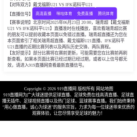
【对阵双方】戴戈福斯U21 VS IFK诺科平U21
【直播信号】
高清直播
咪咕体育
免费直播
腾讯体育
【赛事说明】北京时间2025年06月23日 20:00，瑞青超【戴戈福斯
U21 VS IFK诺科平U21】直播准时在线播放，喜欢看瑞青超比赛
的朋友可以提前收藏本页面以免错过直播。瑞青超直播还为您在
本页面索引了相关瑞青超直播、戴戈福斯U21直播、IFK诺科平
U21直播的近期比赛列表以及两队历史交锋、两队赛程。
【友好提示】部分比赛将在赛前更新，可能需要您在比赛前再刷
新查看。如果本页面比赛已经过期已经过期，或者以上信号都无
效，请进入919直播网查看最新直播信号。
Copyright © 2026 919直播网 版权所有
网站地图
919直播网为广大球迷提供足球直播、足球免费在线高清直播、足球直
播无插件、足球视频直播以及热门足球、篮球赛事直播。我们始终秉持
“用心做直播，诚心为球迷”的服务宗旨，力求为每一位球迷带来优质的
观赛体验，让您尽情享受足球的魅力！