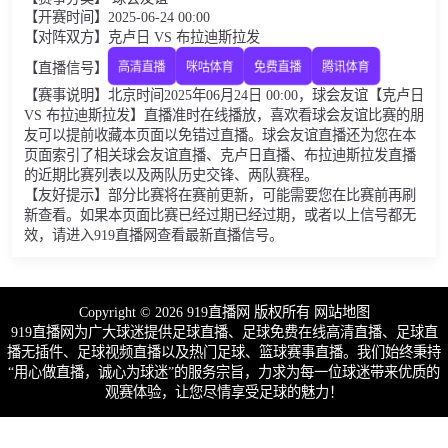
【开赛时间】2025-06-24 00:00
【对阵双方】克卢日 VS 布拉迪斯拉发
【直播信号】
高清直播
咪咕体育
免费直播
腾讯体育
【赛事说明】北京时间2025年06月24日 00:00，球会友谊【克卢日
VS 布拉迪斯拉发】直播准时在线播放，喜欢看球会友谊比赛的朋
友可以提前收藏本页面以免错过直播。球会友谊直播还为您在本
页面索引了相关球会友谊直播、克卢日直播、布拉迪斯拉发直播
的近期比赛列表以及两队历史交锋、两队赛程。
【友好提示】部分比赛将在赛前更新，可能需要您在比赛前再刷
新查看。如果本页面比赛已经过期已经过期，或者以上信号都无
效，请进入919直播网查看最新直播信号。
Copyright © 2026 919直播网 版权所有
网站地图
919直播网为广大球迷提供足球直播、足球免费在线高清直播、足球直
播无插件、足球视频直播以及热门足球、篮球赛事直播。我们始终秉持
“用心做直播，诚心为球迷”的服务宗旨，力求为每一位球迷带来优质的
观赛体验，让您尽情享受足球的魅力！